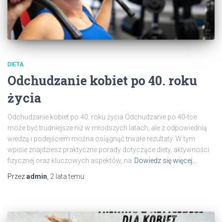
DIETA
Odchudzanie kobiet po 40. roku
życia
Odchudzanie kobiet po 40. roku życia Odchudzanie po 40-tce
może być trudniejsze niż w młodszych latach, ale z odpowiednią
wiedzą i podejściem można osiągnąć trwałe rezultaty. W tym
wpisie znajdziesz praktyczne porady dotyczące diety, aktywności
fizycznej oraz kluczowych aspektów, na
Dowiedz się więcej…
Przez
admin
,
2 lata
temu