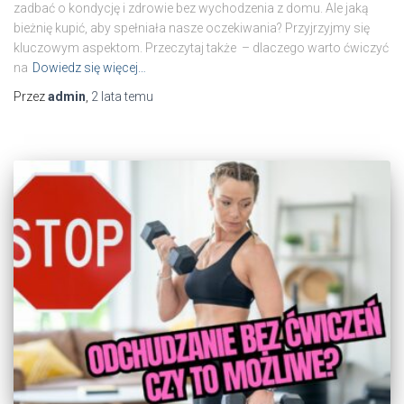
zadbać o kondycję i zdrowie bez wychodzenia z domu. Ale jaką
bieżnię kupić, aby spełniała nasze oczekiwania? Przyjrzyjmy się
kluczowym aspektom. Przeczytaj także – dlaczego warto ćwiczyć
na
Dowiedz się więcej…
Przez
admin
,
2 lata
temu