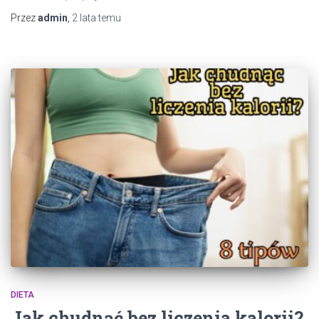
Przez
admin
,
2 lata
temu
DIETA
Jak chudnąć bez liczenia kalorii?