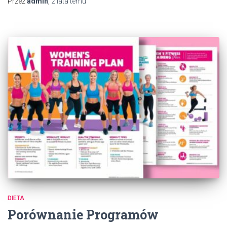
Przez
admin
,
2 lata
temu
DIETA
Porównanie Programów