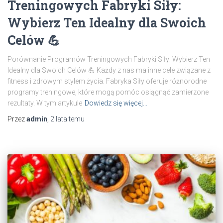
Treningowych Fabryki Siły:
Wybierz Ten Idealny dla Swoich
Celów 💪
Porównanie Programów Treningowych Fabryki Siły: Wybierz Ten
Idealny dla Swoich Celów 💪 Każdy z nas ma inne cele związane z
fitness i zdrowym stylem życia. Fabryka Siły oferuje różnorodne
programy treningowe, które mogą pomóc osiągnąć zamierzone
rezultaty. W tym artykule
Dowiedz się więcej…
Przez
admin
,
2 lata
temu