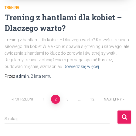
TRENING
Trening z hantlami dla kobiet –
Dlaczego warto?
Trening z hantlami dla kobiet – Dlaczego warto? Korzyści treningu
siłowego dla kobiet Wiele kobiet obawia się treningu siłowego, ale
ćwiczenia z hantlami to klucz do zdrowia i świetnej sylwetki.
Regularny trening z obciążeniem pomaga spalać tłuszcz,
budować mięśnie, wzmacniać
Dowiedz się więcej…
Przez
admin
,
2 lata
temu
Nawigacja
POPRZEDNI
1
2
3
…
12
NASTĘPNY
po
S
Szukaj …
z
wpisach
u