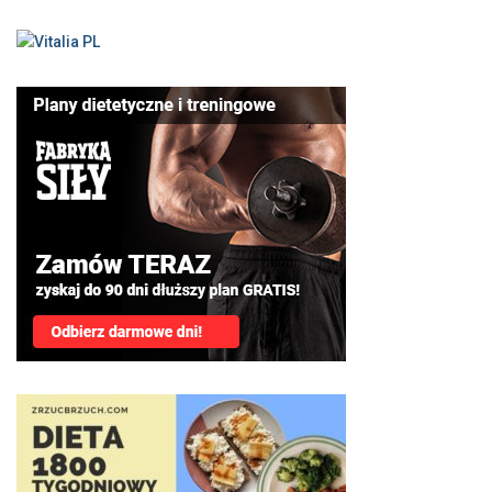
k
a
j
: