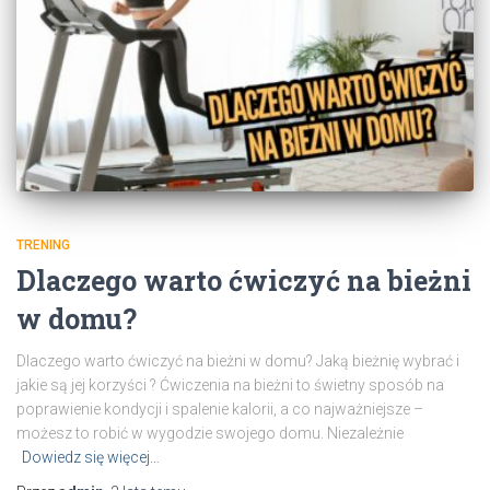
TRENING
Dlaczego warto ćwiczyć na bieżni
w domu?
Dlaczego warto ćwiczyć na bieżni w domu? Jaką bieżnię wybrać i
jakie są jej korzyści ? Ćwiczenia na bieżni to świetny sposób na
poprawienie kondycji i spalenie kalorii, a co najważniejsze –
możesz to robić w wygodzie swojego domu. Niezależnie
Dowiedz się więcej…