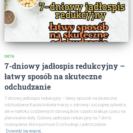
DIETA
7-dniowy jadłospis redukcyjny –
łatwy sposób na skuteczne
odchudzanie
7-dniowy jadłospis redukcyjny – łatwy sposób na skuteczne
odchudzanie Każda kobieta marzy o zdrowej i szczupłej sylwetce,
ale w natłoku codziennych obowiązków często brakuje czasu na
planowanie diety. Gotowy jadłospis redukcyjny na 7 dni to
rozwiązanie, które pomoże Ci schudnąć i jednocześnie
Dowiedz się więcej…