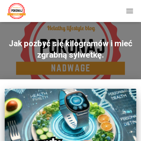
PRZE
NAWI
Jak pozbyć się kilogramów i mieć
zgrabną sylwetkę.