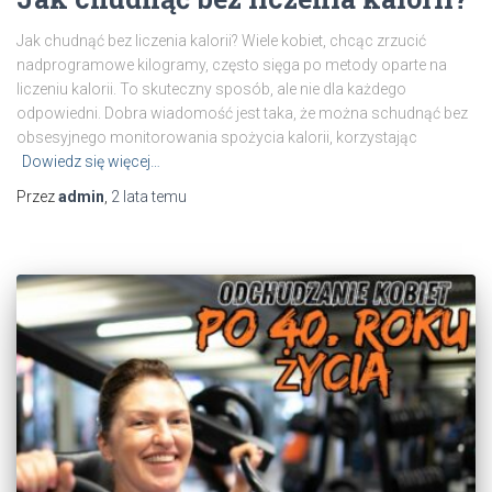
Jak chudnąć bez liczenia kalorii? Wiele kobiet, chcąc zrzucić
nadprogramowe kilogramy, często sięga po metody oparte na
liczeniu kalorii. To skuteczny sposób, ale nie dla każdego
odpowiedni. Dobra wiadomość jest taka, że można schudnąć bez
obsesyjnego monitorowania spożycia kalorii, korzystając
Dowiedz się więcej…
Przez
admin
,
2 lata
temu