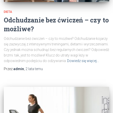
DIETA
Odchudzanie bez ćwiczeń – czy to
możliwe?
Odchudzanie bez ćwiczeń – czy to możliwe? Odchudzanie kojarzy
się zazwyczaj z intensywnymi treningami, dietami i wyrzeczeniami.
Czy jednak można schudnąć bez regularnych ćwiczeń? Odpowiedź
brzmi: tak, jest to możliwe! Klucz do utraty wagi leży w
odpowiednim podejściu do odżywiania
Dowiedz się więcej…
Przez
admin
,
2 lata
temu