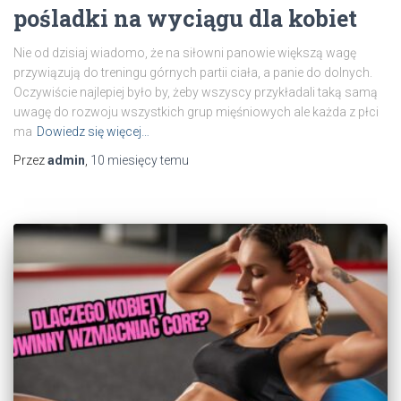
pośladki na wyciągu dla kobiet
Nie od dzisiaj wiadomo, że na siłowni panowie większą wagę
przywiązują do treningu górnych partii ciała, a panie do dolnych.
Oczywiście najlepiej było by, żeby wszyscy przykładali taką samą
uwagę do rozwoju wszystkich grup mięśniowych ale każda z płci
ma
Dowiedz się więcej…
Przez
admin
,
10 miesięcy
temu