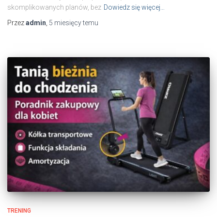
skomplikowanych planów, bez
Dowiedz się więcej…
Przez
admin
,
5 miesięcy
temu
TRENING