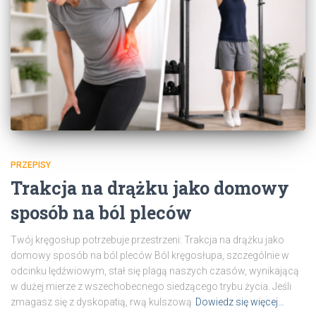
PRZEPISY
Trakcja na drążku jako domowy
sposób na ból pleców
Twój kręgosłup potrzebuje przestrzeni: Trakcja na drążku jako
domowy sposób na ból pleców Ból kręgosłupa, szczególnie w
odcinku lędźwiowym, stał się plagą naszych czasów, wynikającą
w dużej mierze z wszechobecnego siedzącego trybu życia. Jeśli
zmagasz się z dyskopatią, rwą kulszową
Dowiedz się więcej…