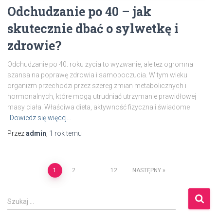
Odchudzanie po 40 – jak
skutecznie dbać o sylwetkę i
zdrowie?
Odchudzanie po 40. roku życia to wyzwanie, ale też ogromna
szansa na poprawę zdrowia i samopoczucia. W tym wieku
organizm przechodzi przez szereg zmian metabolicznych i
hormonalnych, które mogą utrudniać utrzymanie prawidłowej
masy ciała. Właściwa dieta, aktywność fizyczna i świadome
Dowiedz się więcej…
Przez
admin
,
1 rok
temu
Nawigacja
1
2
…
12
NASTĘPNY
po
S
Szukaj …
z
wpisach