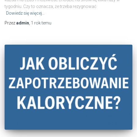
tygodniu. Czy to oznacza, że trzeba rezygnować
Dowiedz się więcej…
Przez
admin
,
1 rok
temu