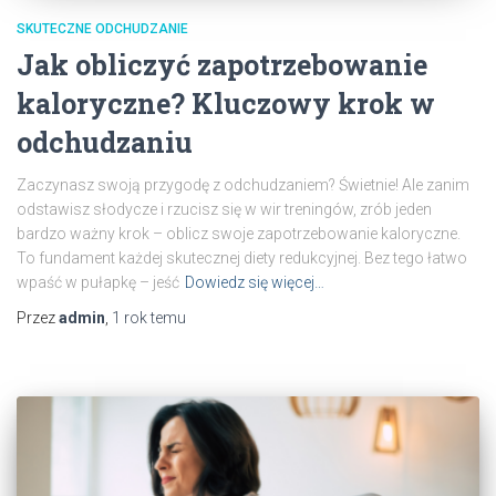
SKUTECZNE ODCHUDZANIE
Jak obliczyć zapotrzebowanie
kaloryczne? Kluczowy krok w
odchudzaniu
Zaczynasz swoją przygodę z odchudzaniem? Świetnie! Ale zanim
odstawisz słodycze i rzucisz się w wir treningów, zrób jeden
bardzo ważny krok – oblicz swoje zapotrzebowanie kaloryczne.
To fundament każdej skutecznej diety redukcyjnej. Bez tego łatwo
wpaść w pułapkę – jeść
Dowiedz się więcej…
Przez
admin
,
1 rok
temu