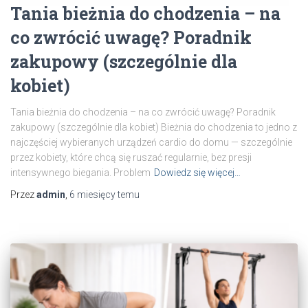
Tania bieżnia do chodzenia – na
co zwrócić uwagę? Poradnik
zakupowy (szczególnie dla
kobiet)
Tania bieżnia do chodzenia – na co zwrócić uwagę? Poradnik
zakupowy (szczególnie dla kobiet) Bieżnia do chodzenia to jedno z
najczęściej wybieranych urządzeń cardio do domu — szczególnie
przez kobiety, które chcą się ruszać regularnie, bez presji
intensywnego biegania. Problem
Dowiedz się więcej…
Przez
admin
,
6 miesięcy
temu