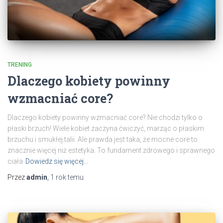
TRENING
Dlaczego kobiety powinny
wzmacniać core?
Dlaczego kobiety powinny wzmacniać core? Nie chodzi tylko o
płaski brzuch! Wiele kobiet zaczyna ćwiczyć, marząc o płaskim
brzuchu i smukłej talii. Ale prawda jest taka, że mocne core to
znacznie więcej niż estetyka. To fundament zdrowego i sprawnego
ciała
Dowiedz się więcej…
Przez
admin
,
1 rok
temu