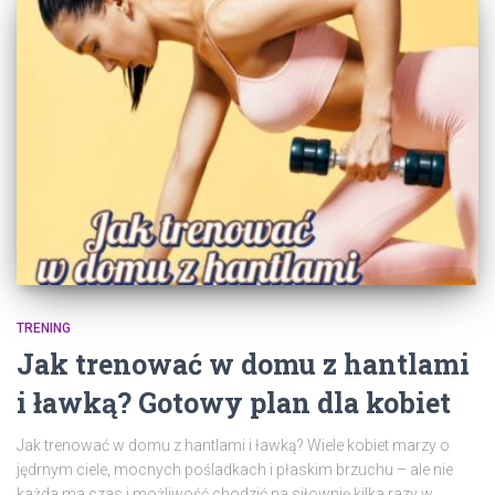
TRENING
Jak trenować w domu z hantlami
i ławką? Gotowy plan dla kobiet
Jak trenować w domu z hantlami i ławką? Wiele kobiet marzy o
jędrnym ciele, mocnych pośladkach i płaskim brzuchu – ale nie
każda ma czas i możliwość chodzić na siłownię kilka razy w