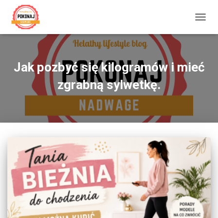
PRZE
NAWI
Jak pozbyć się kilogramów i mieć
zgrabną sylwetkę.