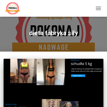
PRZE
NAWI
dieta fabryka siły