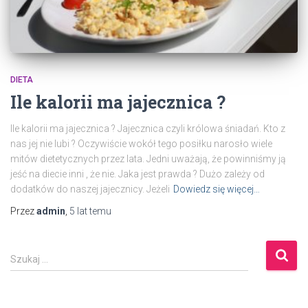
DIETA
Ile kalorii ma jajecznica ?
Ile kalorii ma jajecznica ? Jajecznica czyli królowa śniadań. Kto z
nas jej nie lubi ? Oczywiście wokół tego posiłku narosło wiele
mitów dietetycznych przez lata. Jedni uważają, że powinniśmy ją
jeść na diecie inni , że nie. Jaka jest prawda ? Dużo zależy od
dodatków do naszej jajecznicy. Jeżeli
Dowiedz się więcej…
Przez
admin
,
5 lat
temu
S
Szukaj …
z
u
k