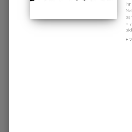
inn
Net
są 
myś
sie
Pr