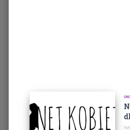
UN
N
d
Net