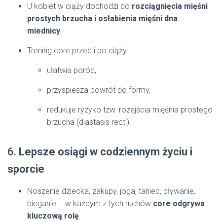
U kobiet w ciąży dochodzi do
rozciągnięcia mięśni
prostych brzucha i osłabienia mięśni dna
miednicy
.
Trening core przed i po ciąży:
ułatwia poród,
przyspiesza powrót do formy,
redukuje ryzyko tzw. rozejścia mięśnia prostego
brzucha (diastasis recti).
6.
Lepsze osiągi w codziennym życiu i
sporcie
Noszenie dziecka, zakupy, joga, taniec, pływanie,
bieganie – w każdym z tych ruchów
core odgrywa
kluczową rolę
.