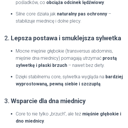
pośladków, co
obciąża odcinek lędźwiowy
.
Silne core działa jak
naturalny pas ochronny
–
stabilizuje miednicę i dolne plecy.
2.
Lepsza postawa i smuklejsza sylwetka
Mocne mięśnie głębokie (transversus abdominis,
mięśnie dna miednicy) pomagają utrzymać
prostą
sylwetkę i płaski brzuch
– nawet bez diety.
Dzięki stabilnemu core, sylwetka wygląda na
bardziej
wyprostowaną, pewną siebie i szczupłą
.
3.
Wsparcie dla dna miednicy
Core to nie tylko „brzuch”, ale też
mięśnie głębokie i
dno miednicy
.