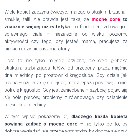
Wiele kobiet zaczyna ćwiczyć, marząc o płaskim brzuchu i
smukłej talii. Ale prawda jest taka, że
mocne core
to
znacznie więcej niż estetyka
. To fundament zdrowego i
sprawnego ciała – niezależnie od wieku, poziomu
aktywności czy tego, czy jesteś mamą, pracujesz za
biurkiem, czy biegasz maratony.
Core to nie tylko mięśnie brzucha, ale cała głęboka
struktura stabilizująca tułów: od przepony, przez mięśnie
dna miednicy, po prostowniki kręgosłupa. Gdy działa jak
trzeba – czujesz się silniejsza, masz lepszą postawę i mniej
boli cię kręgosłup. Gdy jest zaniedbane – szybciej pojawiają
się bóle pleców, problemy z równowagą czy osłabienie
mięśni dna miednicy.
W tym wpisie pokażemy Ci,
dlaczego każda kobieta
powinna zadbać o mocne core
– nie tylko po to, by
dobrze wyglądać, ale przede wszystkim, by dobrze się czuć