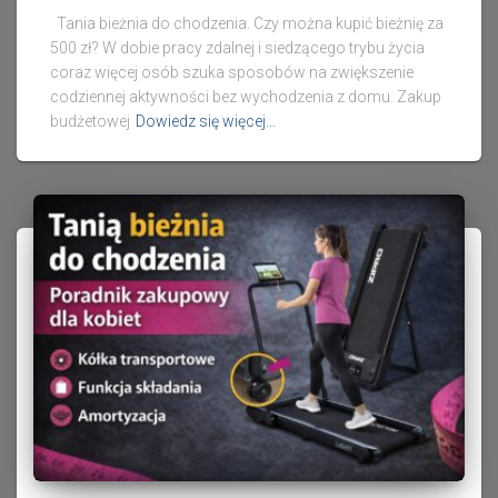
Tania bieżnia do chodzenia. Czy można kupić bieżnię za
500 zł? W dobie pracy zdalnej i siedzącego trybu życia
coraz więcej osób szuka sposobów na zwiększenie
codziennej aktywności bez wychodzenia z domu. Zakup
budżetowej
Dowiedz się więcej…