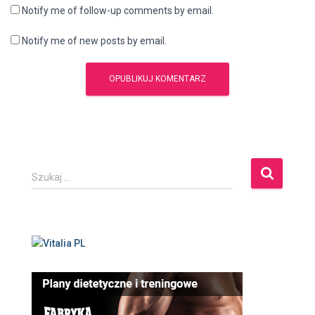
Notify me of follow-up comments by email.
Notify me of new posts by email.
S
Szukaj …
z
u
k
a
j
: