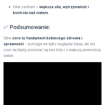
Silne centrum =
większa siła, wytrzymałość i
kontrola nad ciałem
.
✅ Podsumowanie:
Silne
core to fundament kobiecego zdrowia i
sprawności
– pomaga nie tylko wyglądać lepiej, ale też
czuć się lepiej, poruszać się bez bólu i z większą pewnością
siebie.