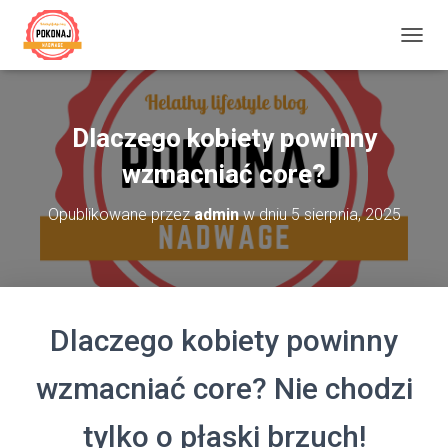
P
R
Z
E
Ł
Dlaczego kobiety powinny
Ą
C
wzmacniać core?
Z
N
Opublikowane przez
admin
w dniu
5 sierpnia, 2025
A
W
I
G
A
C
Dlaczego kobiety powinny
J
Ę
wzmacniać core? Nie chodzi
tylko o płaski brzuch!