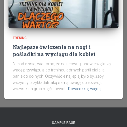
TRENING
Najlepsze ćwiczenia na nogi i
pośladki na wyciągu dla kobiet
Nie od dzisiaj wiadomo, że na siłowni panowie większą
wagę przywiązują do treningu górnych partii ciała, a
panie do dolnych. Oczywiście najlepiej było by, żeby
wszyscy przykładali taką samą uwagę do rozwoju
wszystkich grup mięśniowych
Dowiedz się więcej…
SAMPLE PAGE