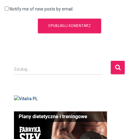
Notify me of new posts by email.
S
Szukaj …
z
u
k
a
j
: