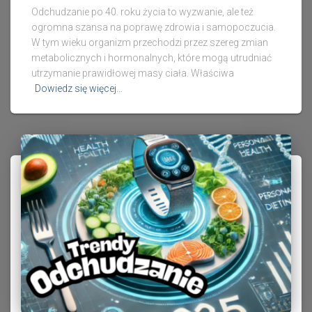
Odchudzanie po 40. roku życia to wyzwanie, ale też
ogromna szansa na poprawę zdrowia i samopoczucia.
W tym wieku organizm przechodzi przez szereg zmian
metabolicznych i hormonalnych, które mogą utrudniać
utrzymanie prawidłowej masy ciała. Właściwa
Dowiedz się więcej…