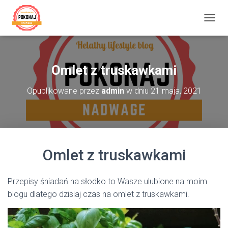
P
R
Z
E
Ł
Omlet z truskawkami
Ą
C
Opublikowane przez
admin
w dniu
21 maja, 2021
Z
N
A
W
I
G
Omlet z truskawkami
A
C
J
Ę
Przepisy śniadań na słodko to Wasze ulubione na moim
blogu dlatego dzisiaj czas na omlet z truskawkami.