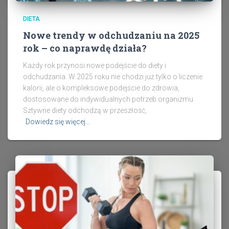
DIETA
Nowe trendy w odchudzaniu na 2025
rok – co naprawdę działa?
Każdy rok przynosi nowe podejście do diety i
odchudzania. W 2025 roku nie chodzi już tylko o liczenie
kalorii, ale o kompleksowe podejście do zdrowia,
dostosowane do indywidualnych potrzeb organizmu.
Sztywne diety odchodzą w przeszłość,
Dowiedz się więcej…