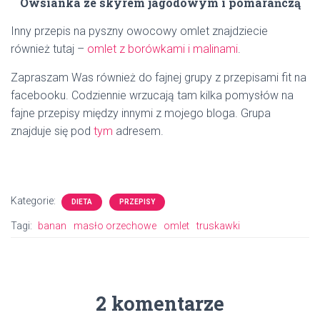
Owsianka ze skyrem jagodowym i pomarańczą
Inny przepis na pyszny owocowy omlet znajdziecie
również tutaj –
omlet z borówkami i malinami
.
Zapraszam Was również do fajnej grupy z przepisami fit na
facebooku. Codziennie wrzucają tam kilka pomysłów na
fajne przepisy między innymi z mojego bloga. Grupa
znajduje się pod
tym
adresem.
Kategorie:
DIETA
PRZEPISY
Tagi:
banan
masło orzechowe
omlet
truskawki
2 komentarze