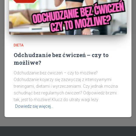
DIETA
Odchudzanie bez ćwiczeń – czy to
możliwe?
Odchudzanie bez ćwiczeń – czy to możliwe?
Odchudzanie kojarzy się zazwyczaj z intensywnymi
treningami, dietami i wyrzeczeniami. Czy jednak można
schudnąć bez regularnych ćwiczeń? Odpowiedź brzmi:
tak, jest to możliwe! Klucz do utraty wagi leży
Dowiedz się więcej…