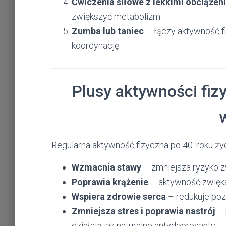
Ćwiczenia siłowe z lekkimi obciążen
zwiększyć metabolizm.
Zumba lub taniec
– łączy aktywność f
koordynację.
Plusy aktywności fiz
Regularna aktywność fizyczna po 40. roku życ
Wzmacnia stawy
– zmniejsza ryzyko 
Poprawia krążenie
– aktywność zwięks
Wspiera zdrowie serca
– redukuje pozi
Zmniejsza stres i poprawia nastrój
– 
działają jak naturalne antydepresanty.