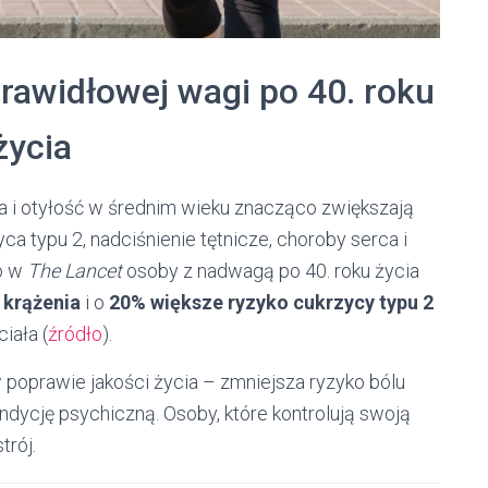
rawidłowej wagi po 40. roku
życia
a i otyłość w średnim wieku znacząco zwiększają
ca typu 2, nadciśnienie tętnicze, choroby serca i
o w
The Lancet
osoby z nadwagą po 40. roku życia
 krążenia
i o
20% większe ryzyko cukrzycy typu 2
iała (
źródło
).
poprawie jakości życia – zmniejsza ryzyko bólu
ndycję psychiczną. Osoby, które kontrolują swoją
trój.