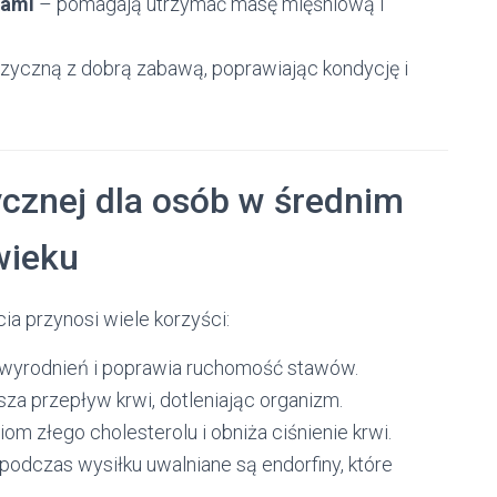
iami
– pomagają utrzymać masę mięśniową i
izyczną z dobrą zabawą, poprawiając kondycję i
ycznej dla osób w średnim
wieku
ia przynosi wiele korzyści:
zwyrodnień i poprawia ruchomość stawów.
za przepływ krwi, dotleniając organizm.
om złego cholesterolu i obniża ciśnienie krwi.
podczas wysiłku uwalniane są endorfiny, które