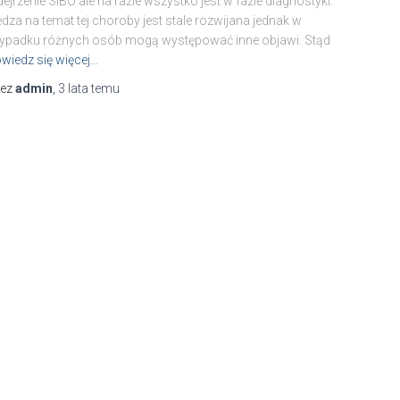
ejrzenie SIBO ale na razie wszystko jest w fazie diagnostyki.
dza na temat tej choroby jest stale rozwijana jednak w
ypadku różnych osób mogą występować inne objawi. Stąd
wiedz się więcej…
zez
admin
,
3 lata
temu