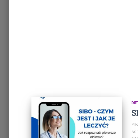
DIE
S
SIB
sch