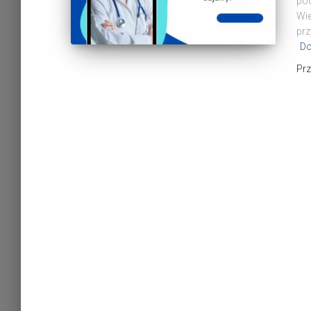
pod
Wie
prz
Do
Pr