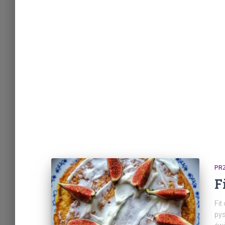
PR
F
Fit
pys