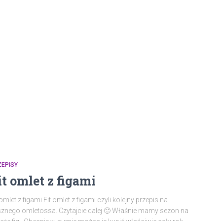
ZEPISY
it omlet z figami
 omlet z figami Fit omlet z figami czyli kolejny przepis na
znego omletossa. Czytajcie dalej 🙂 Właśnie mamy sezon na