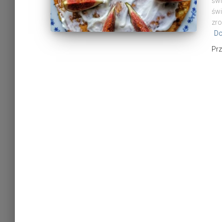
świ
świ
zro
Do
Pr