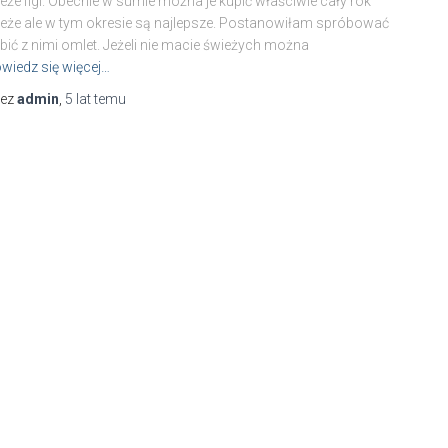
eże figi. Obecnie w sumie można je kupić właściwie cały rok
eże ale w tym okresie są najlepsze. Postanowiłam spróbować
bić z nimi omlet. Jeżeli nie macie świeżych można
wiedz się więcej…
zez
admin
,
5 lat
temu