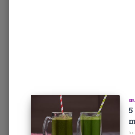
SK
5
m
5 