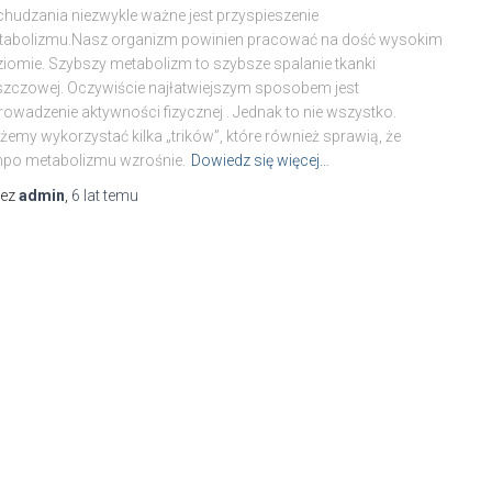
hudzania niezwykle ważne jest przyspieszenie
tabolizmu.Nasz organizm powinien pracować na dość wysokim
iomie. Szybszy metabolizm to szybsze spalanie tkanki
szczowej. Oczywiście najłatwiejszym sposobem jest
owadzenie aktywności fizycznej . Jednak to nie wszystko.
emy wykorzystać kilka „trików”, które również sprawią, że
mpo metabolizmu wzrośnie.
Dowiedz się więcej…
zez
admin
,
6 lat
temu