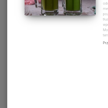
odc
me
poz
tłu
wpr
Moż
te
Pr