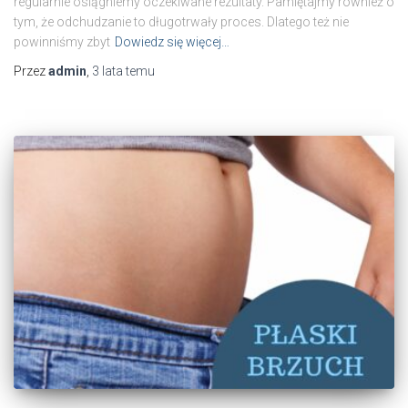
regularnie osiągniemy oczekiwane rezultaty. Pamiętajmy również o
tym, że odchudzanie to długotrwały proces. Dlatego też nie
powinniśmy zbyt
Dowiedz się więcej…
Przez
admin
,
3 lata
temu