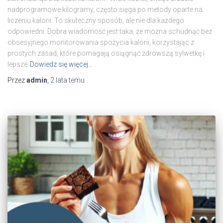
nadprogramowe kilogramy, często sięga po metody oparte na
liczeniu kalorii. To skuteczny sposób, ale nie dla każdego
odpowiedni. Dobra wiadomość jest taka, że można schudnąć bez
obsesyjnego monitorowania spożycia kalorii, korzystając z
prostych zasad, które pomagają osiągnąć zdrowszą sylwetkę i
lepsze
Dowiedz się więcej…
Przez
admin
,
2 lata
temu