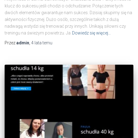
klucz do sukcesu jeśli chodzi o odchudzanie. Połączenie tych
dwóch elementów gwarantuje nam sukces. Dzisiaj skupimy się na
aktywności fizycznej. Dużo osób, szczególnie takich z dużą
nadwagą wstydzi się trenować przy innych. Unikają siłowni czy
treningu na świeżym powietrzu. Ja
Dowiedz się więcej…
Przez
admin
,
4 lata
temu