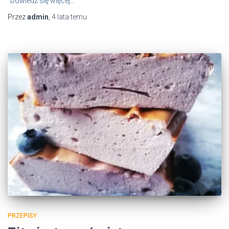
Dowiedz się więcej…
Przez
admin
,
4 lata
temu
PRZEPISY