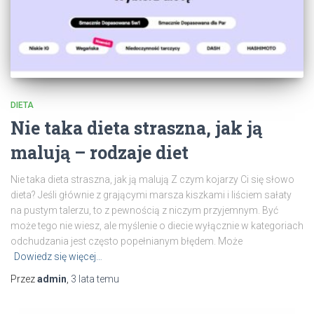
DIETA
Nie taka dieta straszna, jak ją
malują – rodzaje diet
Nie taka dieta straszna, jak ją malują Z czym kojarzy Ci się słowo
dieta? Jeśli głównie z grającymi marsza kiszkami i liściem sałaty
na pustym talerzu, to z pewnością z niczym przyjemnym. Być
może tego nie wiesz, ale myślenie o diecie wyłącznie w kategoriach
odchudzania jest często popełnianym błędem. Może
Dowiedz się więcej…
Przez
admin
,
3 lata
temu