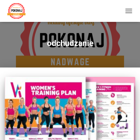
PRZE
NAWI
odchudzanie