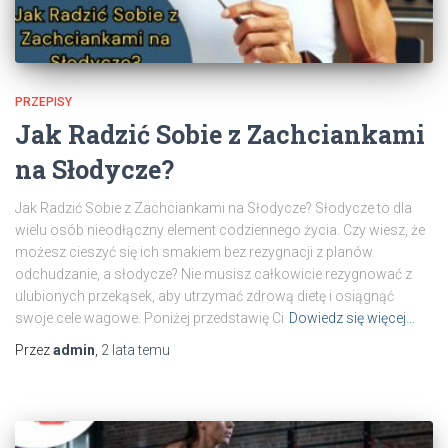
PRZEPISY
Jak Radzić Sobie z Zachciankami
na Słodycze?
Jak Radzić Sobie z Zachciankami na Słodycze? Słodycze to dla
wielu osób nieodłączny element codziennego życia. Czy wiesz, że
możesz cieszyć się ich smakiem bez rezygnacji z planów
odchudzanie, a słodycze? Nie musisz całkowicie rezygnować z
ulubionych przekąsek, aby utrzymać zdrową dietę i osiągnąć
swoje cele wagowe. Poniżej przedstawię Ci
Dowiedz się więcej…
Przez
admin
,
2 lata
temu