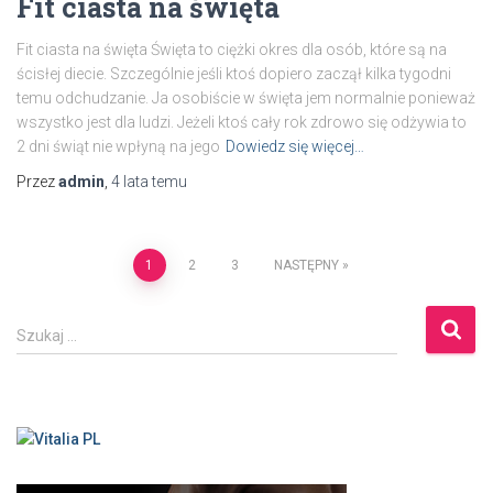
Fit ciasta na święta
Fit ciasta na święta Święta to ciężki okres dla osób, które są na
ścisłej diecie. Szczególnie jeśli ktoś dopiero zaczął kilka tygodni
temu odchudzanie. Ja osobiście w święta jem normalnie ponieważ
wszystko jest dla ludzi. Jeżeli ktoś cały rok zdrowo się odżywia to
2 dni świąt nie wpłyną na jego
Dowiedz się więcej…
Przez
admin
,
4 lata
temu
Nawigacja
1
2
3
NASTĘPNY
po
S
Szukaj …
z
wpisach
u
k
a
j
: