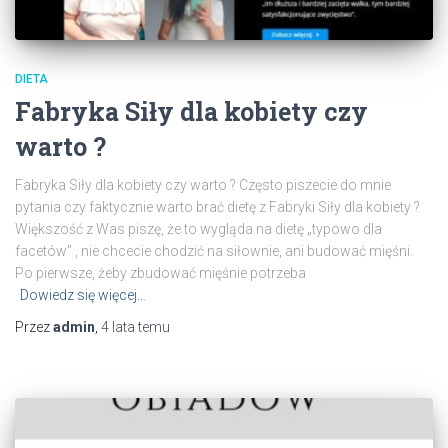
DIETA
Fabryka Siły dla kobiety czy
warto ?
Fabryka Siły dla kobiety czy warto ? Często piszecie do mnie
pytania czy faktycznie warto brać dietę z Fabryki Siły dla kobiety ?
Większość z Was piszę, że to wygląda na dietę „typowo dla
facetów” , nie chcecie chodzić na siłownie, ani budować mięśni.
Po pierwsze, żeby zbudować mięśnie potrzeba
Dowiedz się więcej…
Przez
admin
,
4 lata
temu