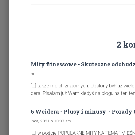
2 ko
Mity fitnessowe - Skuteczne odchud
m
[…] także moich znajomych. Obalony był juz wiele
dera. Pisałam już Wam kiedyś na blogu na ten te
6 Weidera - Plusy i minusy - Porady 
ipca, 2021 o 10:07 am
[…] w poście POPULARNE MITY NA TEMAT MIĘŚNI