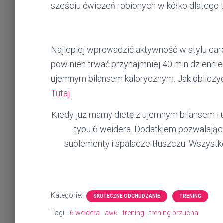
sześciu ćwiczeń robionych w kółko dlatego t
Najlepiej wprowadzić aktywność w stylu cardi
powinien trwać przynajmniej 40 min dzienni
ujemnym bilansem kalorycznym. Jak obliczy
Tutaj.
Kiedy już mamy dietę z ujemnym bilansem i
typu 6 weidera. Dodatkiem pozwalając
suplementy i spalacze tłuszczu. Wszystk
Kategorie:
SKUTECZNE ODCHUDZANIE
TRENING
Tagi:
6 weidera
aw6
trening
trening brzucha