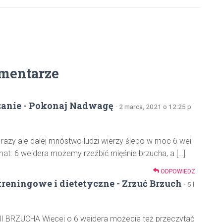
mentarze
zanie - Pokonaj Nadwagę
· 2 marca, 2021 o 12:25 p
 razy ale dalej mnóstwo ludzi wierzy ślepo w moc 6 wei
mat. 6 weidera możemy rzeźbić mięśnie brzucha, a […]
ODPOWIEDZ
treningowe i dietetyczne - Zrzuć Brzuch
· 5 l
 BRZUCHA Więcej o 6 weidera możecie też przeczytać