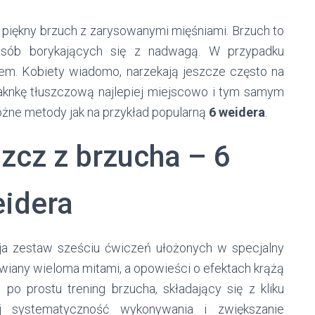
 piękny brzuch z zarysowanymi mięśniami. Brzuch to
osób borykających się z nadwagą. W przypadku
lem. Kobiety wiadomo, narzekają jeszcze często na
taknkę tłuszczową najlepiej miejscowo i tym samym
óżne metody jak na przykład popularną
6 weidera
.
szcz z brzucha – 6
idera
 ja zestaw sześciu ćwiczeń ułożonych w specjalny
ł owiany wieloma mitami, a opowieści o efektach krążą
 po prostu trening brzucha, składający się z kliku
aj systematyczność wykonywania i zwiększanie