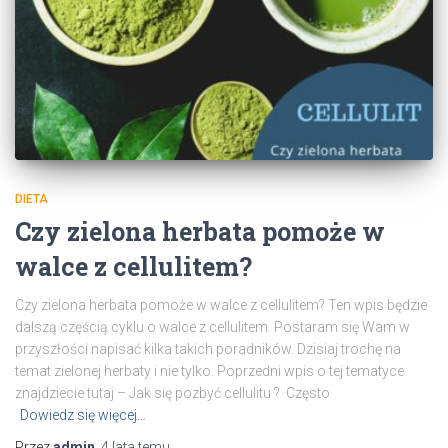
DIETA
Czy zielona herbata pomoże w
walce z cellulitem?
Czy zielona herbata pomoże w walce z cellulitem? Ten wpis będzie
dalszą częścią cyklu o walce z cellulitem. Postaram się Wam w
przyszłości napisać kilka takich poradników. Dzisiaj trochę na
temat zielonej herbaty i nie tylko. Poprzedni wpis o tej tematyce
znajdziecie tutaj – Jak się pozbyć cellulitu ? Często
Dowiedz się więcej…
Przez
admin
,
4 lata
temu