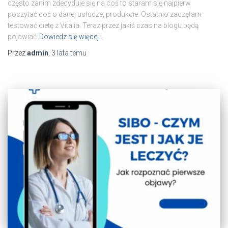
często zanim zdecyduje się na coś to staram się najpierw
poczytać coś o danej usłudze, produkcie. Ostatnio zaczęłam
testować dietę z Vitalia. Teraz przez jakiś czas na blogu będą
pojawiać
Dowiedz się więcej…
Przez
admin
,
3 lata
temu