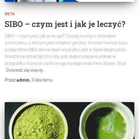
DIETA
SIBO – czym jest i jak je leczyć?
SIBO – czym jest i jak je leczyć? Dzisiaj trochę o chorobie/
schorzeniu, o którym jest ostatnio głośno. U mnie również było
podejrzenie SIBO ale na razie wszystko jest w fazie diagnostyki.
Wiedza na temat tej choroby jest stale rozwijana jednak w
przypadku różnych osób mogą występować inne objawi. Stąd
Dowiedz się więcej…
Przez
admin
,
3 lata
temu