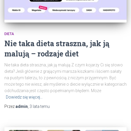
DIETA
Nie taka dieta straszna, jak ją
malują – rodzaje diet
Nie taka dieta straszna, jak ją malują Z czym kojarzy Ci się słowo
dieta? Jeśli głównie z grającymi marsza kiszkami i liściem sałaty
na pustym talerzu, to z pewnością z niczym przyjemnym. Być
może tego nie wiesz, ale myślenie o diecie wyłącznie w kategoriach
odchudzania jest często popełnianym błędem. Może
Dowiedz się więcej…
Przez
admin
,
3 lata
temu