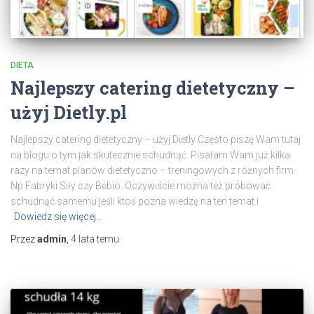
DIETA
Najlepszy catering dietetyczny –
użyj Dietly.pl
Najlepszy catering dietetyczny – użyj Dietly Często piszę Wam tutaj
na blogu o tym jak skutecznie schudnąć. Pisałam Wam już kilka
razy na temat planów dietetyczno – treningowych z różnych firm.
Np Fabryki Siły czy Bebio. Oczywiście można też próbować
schudnąć samemu jeśli ktoś pozna wiedzę na ten temat i
Dowiedz się więcej…
Przez
admin
,
4 lata
temu