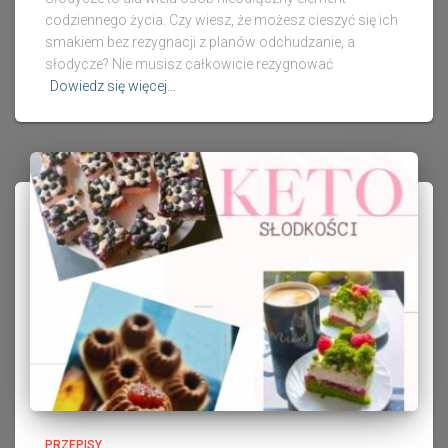
codziennego życia. Czy wiesz, że możesz cieszyć się ich
smakiem bez rezygnacji z planów odchudzanie, a
słodycze? Nie musisz całkowicie rezygnować
Dowiedz się więcej…
PRZEPISY