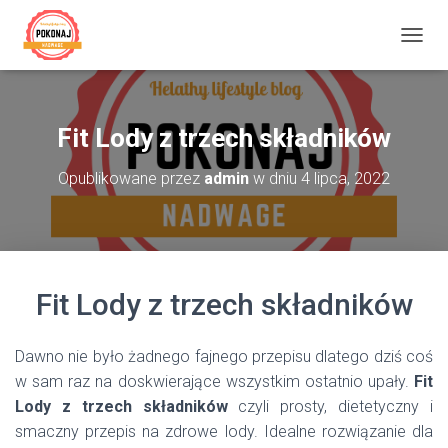
P
R
Z
E
Ł
Fit Lody z trzech składników
Ą
C
Opublikowane przez
admin
w dniu
4 lipca, 2022
Z
N
A
W
I
G
Fit Lody z trzech składników
A
C
J
Ę
Dawno nie było żadnego fajnego przepisu dlatego dziś coś
w sam raz na doskwierające wszystkim ostatnio upały.
Fit
Lody z trzech składników
czyli prosty, dietetyczny i
smaczny przepis na zdrowe lody. Idealne rozwiązanie dla