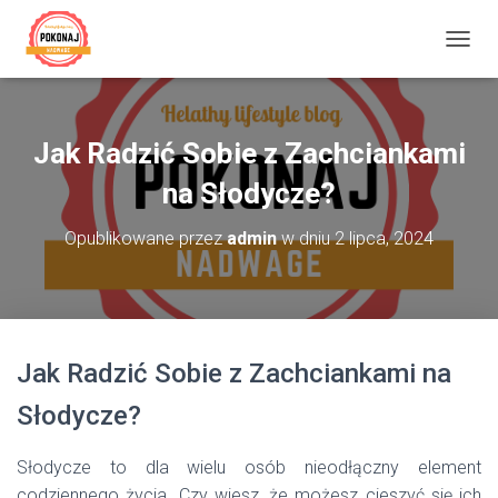
P
R
Z
E
Ł
Jak Radzić Sobie z Zachciankami
Ą
C
na Słodycze?
Z
N
Opublikowane przez
admin
w dniu
2 lipca, 2024
A
W
I
G
A
C
Jak Radzić Sobie z Zachciankami na
J
Ę
Słodycze?
Słodycze to dla wielu osób nieodłączny element
codziennego życia. Czy wiesz, że możesz cieszyć się ich