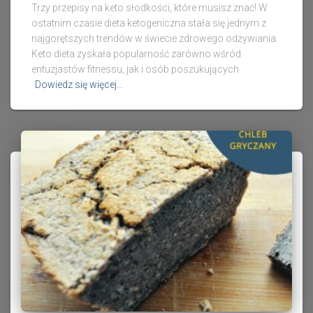
Trzy przepisy na keto słodkości, które musisz znać! W
ostatnim czasie dieta ketogeniczna stała się jednym z
najgorętszych trendów w świecie zdrowego odżywiania.
Keto dieta zyskała popularność zarówno wśród
entuzjastów fitnessu, jak i osób poszukujących
Dowiedz się więcej…