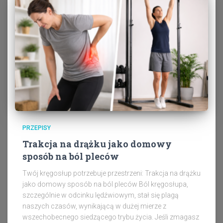
PRZEPISY
Trakcja na drążku jako domowy
sposób na ból pleców
Twój kręgosłup potrzebuje przestrzeni: Trakcja na drążku
jako domowy sposób na ból pleców Ból kręgosłupa,
szczególnie w odcinku lędźwiowym, stał się plagą
naszych czasów, wynikającą w dużej mierze z
wszechobecnego siedzącego trybu życia. Jeśli zmagasz