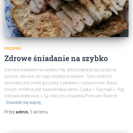
PRZEPISY
Zdrowe śniadanie na szybko
Zdrowe śniadanie na szybko Hej, dziś kolejna propozycja na
pyszne, zdrowe i do tego szybkie śniadanie. Tym razem to
aromatyczny omlet gryczany z jabłkiem i cynamonem. Baza
moich omletów jest zawsze taka sama: 2 jajka + 10g mąki + 10g
odżywki białkowej + 5g oliwy do smażenia Polecam Wam te
Dowiedz się więcej…
Przez
admin
,
5 lat
temu