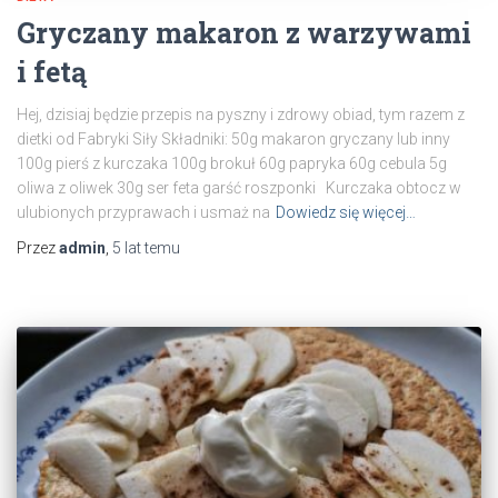
Gryczany makaron z warzywami
i fetą
Hej, dzisiaj będzie przepis na pyszny i zdrowy obiad, tym razem z
dietki od Fabryki Siły Składniki: 50g makaron gryczany lub inny
100g pierś z kurczaka 100g brokuł 60g papryka 60g cebula 5g
oliwa z oliwek 30g ser feta garść roszponki Kurczaka obtocz w
ulubionych przyprawach i usmaż na
Dowiedz się więcej…
Przez
admin
,
5 lat
temu