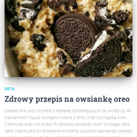
DIETA
Zdrowy przepis na owsiankę oreo
Ciasteczka oreo to jedne z najlepiej sprzedających się słodyczy. W
kawiarniach są już dostępne ciasta z oreo, lody z posypką oreo..
Czemu by więc nie zrobić fit zdrowej owsianki oreo? Dodając dwa
takie ciasteczka do śniadania możemy uzyskać naprawdę ciekawy