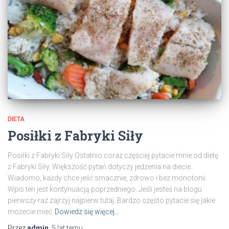
DIETA
Posiłki z Fabryki Siły
Posiłki z Fabryki Siły Ostatnio coraz częściej pytacie mnie od dietę
z Fabryki Siły. Większość pytań dotyczy jedzenia na diecie.
Wiadomo, każdy chce jeść smacznie, zdrowo i bez monotonii.
Wpis ten jest kontynuacją poprzedniego. Jeśli jesteś na blogu
pierwszy raz zajrzyj najpierw tutaj. Bardzo często pytacie się jakie
możecie mieć
Dowiedz się więcej…
Przez
admin
,
5 lat
temu