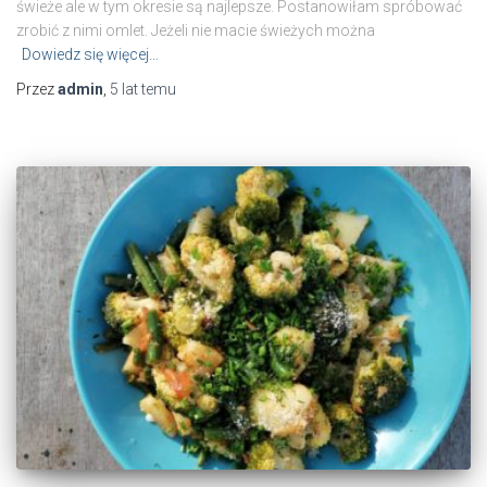
świeże ale w tym okresie są najlepsze. Postanowiłam spróbować
zrobić z nimi omlet. Jeżeli nie macie świeżych można
Dowiedz się więcej…
Przez
admin
,
5 lat
temu