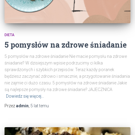
DIETA
5 pomysłów na zdrowe śniadanie
5 pomysłów na zdrowe śniadanie Nie macie pomysłu na zdrowe
śniadanie? W dzisiejszym wpisie podrzucimy ci kilka
sprawdzonych i szybkich przepisów. Teraz każdy poranek
będziesz zaczynać zdrowo i smacznie, a przygotowanie śniadania
nie zajmie ci dużo czasu. 5 pomysłów na zdrowe śniadanie Jakie
są najlepsze pomysły na zdrowe śniadanie? JAJECZNICA
Dowiedz się więcej…
Przez
admin
,
5 lat
temu