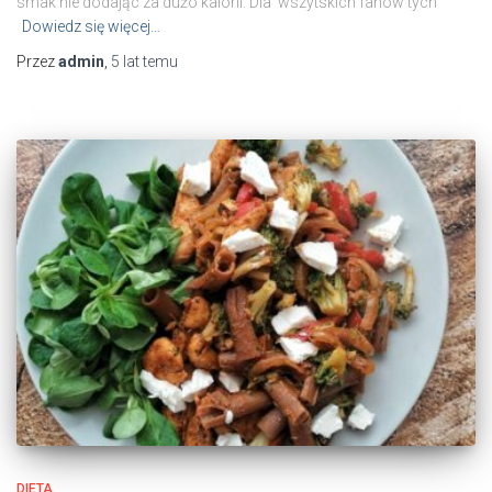
smak nie dodając za dużo kalorii. Dla wszytskich fanów tych
Dowiedz się więcej…
Przez
admin
,
5 lat
temu
DIETA