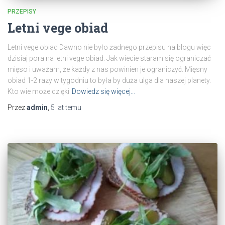
PRZEPISY
Letni vege obiad
Letni vege obiad Dawno nie było żadnego przepisu na blogu więc
dzisiaj pora na letni vege obiad. Jak wiecie staram się ograniczać
mięso i uważam, że każdy z nas powinien je ograniczyć. Mięsny
obiad 1-2 razy w tygodniu to była by duża ulga dla naszej planety.
Kto wie może dzięki
Dowiedz się więcej…
Przez
admin
,
5 lat
temu