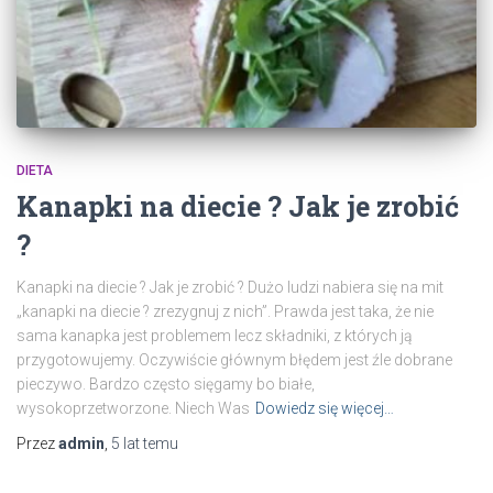
DIETA
Kanapki na diecie ? Jak je zrobić
?
Kanapki na diecie ? Jak je zrobić ? Dużo ludzi nabiera się na mit
„kanapki na diecie ? zrezygnuj z nich”. Prawda jest taka, że nie
sama kanapka jest problemem lecz składniki, z których ją
przygotowujemy. Oczywiście głównym błędem jest źle dobrane
pieczywo. Bardzo często sięgamy bo białe,
wysokoprzetworzone. Niech Was
Dowiedz się więcej…
Przez
admin
,
5 lat
temu