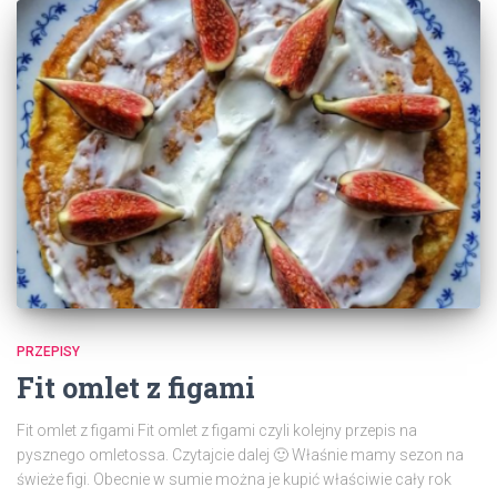
PRZEPISY
Fit omlet z figami
Fit omlet z figami Fit omlet z figami czyli kolejny przepis na
pysznego omletossa. Czytajcie dalej 🙂 Właśnie mamy sezon na
świeże figi. Obecnie w sumie można je kupić właściwie cały rok